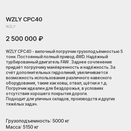
WZLY CPC40
WZLY
2 500 000
₽
WZLY CPC40 - вилочный погрузчик грузоподъёмностью 5
тонн. Постоянный полный привод 4WD. Надёжный
турбированный двигатель FAW . Заднее сочленение
придаёт погрузчику манёвренность и надёжность. За
счёт дополнительных гидролиний, увеличивается
возможность использования различного навесного
оборудования, такие как ковш, отвал, щётки и т.д.
Погрузчик идеален для бездорожья, в условиях
отсутствия хорошего покрытия дороги.
Подходит для уличных складов, производств и других
тяжёлых задач.
Грузоподъемность: 5000 кг
Масса: 5150 кг